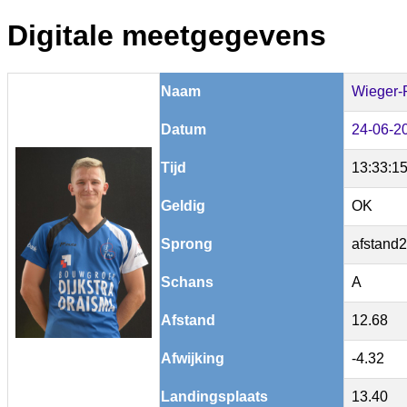
Digitale meetgegevens
Naam
Wieger-
Datum
24-06-2
Tijd
13:33:1
Geldig
OK
Sprong
afstand2
Schans
A
Afstand
12.68
Afwijking
-4.32
Landingsplaats
13.40