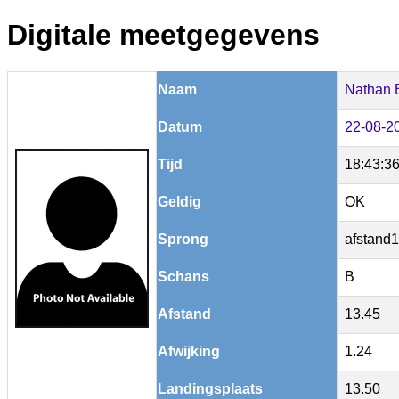
Digitale meetgegevens
Naam
Nathan 
Datum
22-08-2
Tijd
18:43:3
Geldig
OK
Sprong
afstand1
Schans
B
Afstand
13.45
Afwijking
1.24
Landingsplaats
13.50