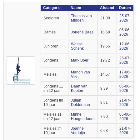
Categorie
Naam
Afstand
Datum
Thomas van
25-07-
Senioren
21.09
Midden
2026
06-06-
Dames
Joriene Baas
16.58
2026
Wessel
17-06-
Junioren
19.55
Schenk
2026
25-07-
Jongens
Mark Boer
19.72
2026
Manon van
17-06-
Meisjes
14.57
Vliet
2026
Jongens 11
Daan van
06-06-
9.39
en 12 jaar
Kooten
2026
Jongens tm
Julian
21-07-
8.51
10 jaar
Dolderman
2026
Meisjes 11
Mirthe
06-06-
7.90
en 12 jaar
Hoogendoorn
2026
Meisjes tm
Joanne
21-07-
6.68
10 jaar
Verduijn
2026