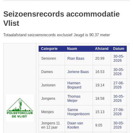
Seizoensrecords accommodatie
Vlist
Totaalafstand seizoensrecords exclusief Jeugd is 90.37 meter
Categorie
Naam
Afstand
Datum
30-05-
Senioren
Rian Baas
20.99
2026
30-05-
Dames
Joriene Baas
16.53
2026
Harmen
27-06-
Junioren
19.14
Bogaard
2026
Thomas
30-05-
Jongens
18.58
Meijer
2026
Sanne
27-06-
Meisjes
15.13
Hoogenboom
2026
Jongens 11
Daan van
30-05-
9.05
en 12 jaar
Kooten
2026