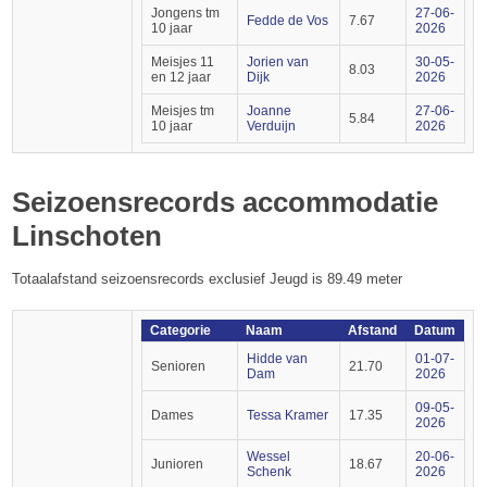
Jongens tm
27-06-
Fedde de Vos
7.67
10 jaar
2026
Meisjes 11
Jorien van
30-05-
8.03
en 12 jaar
Dijk
2026
Meisjes tm
Joanne
27-06-
5.84
10 jaar
Verduijn
2026
Seizoensrecords accommodatie
Linschoten
Totaalafstand seizoensrecords exclusief Jeugd is 89.49 meter
Categorie
Naam
Afstand
Datum
Hidde van
01-07-
Senioren
21.70
Dam
2026
09-05-
Dames
Tessa Kramer
17.35
2026
Wessel
20-06-
Junioren
18.67
Schenk
2026