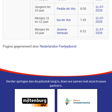
Jongens tm
11-07-
Fedde de Vos
8.00
10 jaar
2026
Meisjes 11
11-07-
Isa de Vos
7.45
en 12 jaar
2026
Meisjes tm
Joanne
11-07-
6.31
10 jaar
Verduijn
2026
Pagina gegenereerd door
Nederlandse Fierljepbond
Verder springen dan de polsstok lang is, doen we samen met onze trouwe
partners.