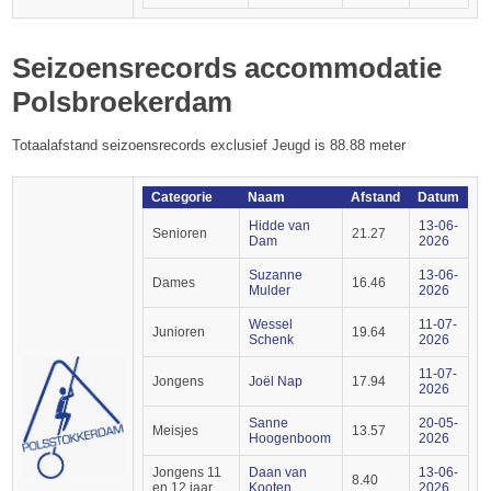
Seizoensrecords accommodatie
Polsbroekerdam
Totaalafstand seizoensrecords exclusief Jeugd is 88.88 meter
Categorie
Naam
Afstand
Datum
Hidde van
13-06-
Senioren
21.27
Dam
2026
Suzanne
13-06-
Dames
16.46
Mulder
2026
Wessel
11-07-
Junioren
19.64
Schenk
2026
11-07-
Jongens
Joël Nap
17.94
2026
Sanne
20-05-
Meisjes
13.57
Hoogenboom
2026
Jongens 11
Daan van
13-06-
8.40
en 12 jaar
Kooten
2026