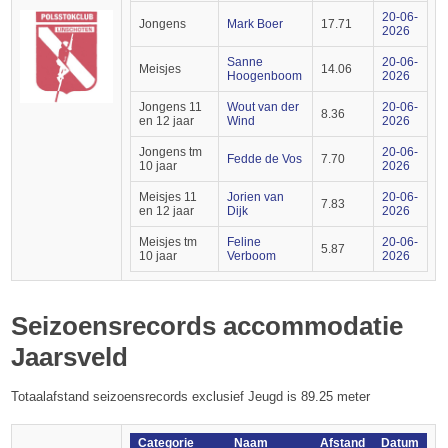
20-06-
Jongens
Mark Boer
17.71
2026
Sanne
20-06-
Meisjes
14.06
Hoogenboom
2026
Jongens 11
Wout van der
20-06-
8.36
en 12 jaar
Wind
2026
Jongens tm
20-06-
Fedde de Vos
7.70
10 jaar
2026
Meisjes 11
Jorien van
20-06-
7.83
en 12 jaar
Dijk
2026
Meisjes tm
Feline
20-06-
5.87
10 jaar
Verboom
2026
Seizoensrecords accommodatie
Jaarsveld
Totaalafstand seizoensrecords exclusief Jeugd is 89.25 meter
Categorie
Naam
Afstand
Datum