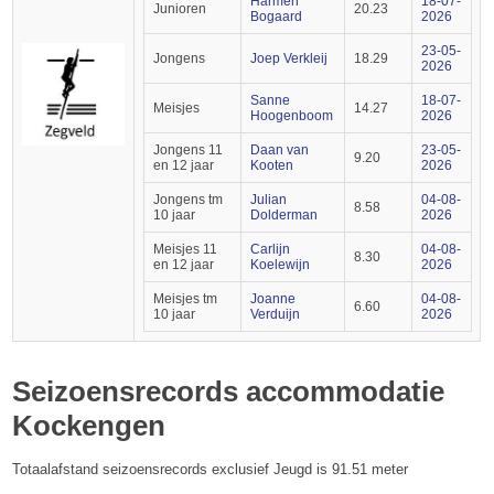
Harmen
18-07-
Junioren
20.23
Bogaard
2026
23-05-
Jongens
Joep Verkleij
18.29
2026
Sanne
18-07-
Meisjes
14.27
Hoogenboom
2026
Jongens 11
Daan van
23-05-
9.20
en 12 jaar
Kooten
2026
Jongens tm
Julian
04-08-
8.58
10 jaar
Dolderman
2026
Meisjes 11
Carlijn
04-08-
8.30
en 12 jaar
Koelewijn
2026
Meisjes tm
Joanne
04-08-
6.60
10 jaar
Verduijn
2026
Seizoensrecords accommodatie
Kockengen
Totaalafstand seizoensrecords exclusief Jeugd is 91.51 meter