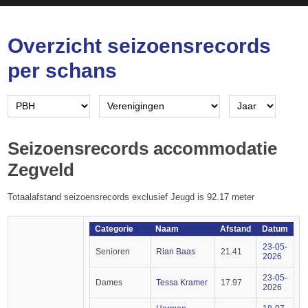
Overzicht seizoensrecords
per schans
Seizoensrecords accommodatie
Zegveld
Totaalafstand seizoensrecords exclusief Jeugd is 92.17 meter
Categorie
Naam
Afstand
Datum
23-05-
Senioren
Rian Baas
21.41
2026
23-05-
Dames
Tessa Kramer
17.97
2026