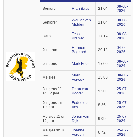
08-08-
Senioren
Rian Baas
21.04
2026
Wouter van
08-08-
Senioren
21.04
Midden
2026
Tessa
08-08-
Dames
17.14
Kramer
2026
Harmen
04-06-
Junioren
20.18
Bogaard
2026
08-08-
Jongens
Mark Boer
17.09
2026
Marit
08-08-
Meisjes
13.80
Verwey
2026
Jongens 11
Daan van
25-07-
9.50
en 12 jaar
Kooten
2026
Jongens tm
Fedde de
25-07-
8.35
10 jaar
Vos
2026
Meisjes 11 en
Jorien van
25-07-
9.09
12 jaar
Dijk
2026
Meisjes tm 10
Joanne
25-07-
6.72
jaar
Verduijn
2026