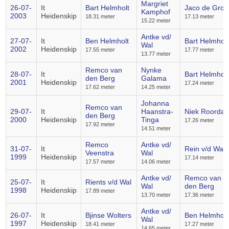
Margriet
26-07-
It
Bart Helmholt
Jaco de Groo
Kamphof
2003
Heidenskip
18.31 meter
17.13 meter
15.22 meter
Antke vd/
27-07-
It
Ben Helmholt
Bart Helmholt
Wal
2002
Heidenskip
17.55 meter
17.77 meter
13.77 meter
Remco van
Nynke
28-07-
It
Bart Helmholt
den Berg
Galama
2001
Heidenskip
17.24 meter
17.62 meter
14.25 meter
Johanna
Remco van
29-07-
It
Haanstra-
Niek Roorda
den Berg
2000
Heidenskip
Tinga
17.26 meter
17.92 meter
14.51 meter
Remco
Antke vd/
31-07-
It
Rein v/d Wal
Veenstra
Wal
1999
Heidenskip
17.14 meter
17.57 meter
14.06 meter
Antke vd/
Remco van
25-07-
It
Rients v/d Wal
Wal
den Berg
1998
Heidenskip
17.89 meter
13.70 meter
17.36 meter
Antke vd/
26-07-
It
Bjinse Wolters
Ben Helmholt
Wal
1997
Heidenskip
18.41 meter
17.27 meter
14.65 meter