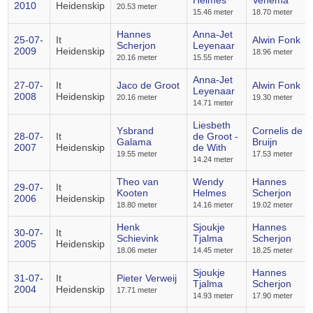
Helmes
Venema
2010
Heidenskip
20.53 meter
15.46 meter
18.70 meter
Hannes
Anna-Jet
25-07-
It
Alwin Fonk
Scherjon
Leyenaar
2009
Heidenskip
18.96 meter
20.16 meter
15.55 meter
Anna-Jet
27-07-
It
Jaco de Groot
Alwin Fonk
Leyenaar
2008
Heidenskip
20.16 meter
19.30 meter
14.71 meter
Liesbeth
Ysbrand
Cornelis de
28-07-
It
de Groot -
Galama
Bruijn
2007
Heidenskip
de With
19.55 meter
17.53 meter
14.24 meter
Theo van
Wendy
Hannes
29-07-
It
Kooten
Helmes
Scherjon
2006
Heidenskip
18.80 meter
14.16 meter
19.02 meter
Henk
Sjoukje
Hannes
30-07-
It
Schievink
Tjalma
Scherjon
2005
Heidenskip
18.06 meter
14.45 meter
18.25 meter
Sjoukje
Hannes
31-07-
It
Pieter Verweij
Tjalma
Scherjon
2004
Heidenskip
17.71 meter
14.93 meter
17.90 meter