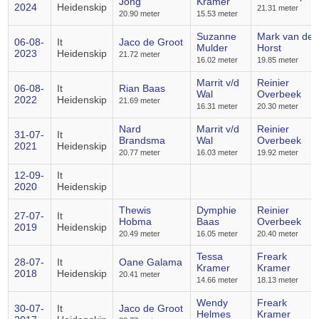
Jong
Kramer
2024
Heidenskip
21.31 meter
20.90 meter
15.53 meter
Suzanne
Mark van der
06-08-
It
Jaco de Groot
Mulder
Horst
2023
Heidenskip
21.72 meter
16.02 meter
19.85 meter
Marrit v/d
Reinier
06-08-
It
Rian Baas
Wal
Overbeek
2022
Heidenskip
21.69 meter
16.31 meter
20.30 meter
Nard
Marrit v/d
Reinier
31-07-
It
Brandsma
Wal
Overbeek
2021
Heidenskip
20.77 meter
16.03 meter
19.92 meter
12-09-
It
2020
Heidenskip
Thewis
Dymphie
Reinier
27-07-
It
Hobma
Baas
Overbeek
2019
Heidenskip
20.49 meter
16.05 meter
20.40 meter
Tessa
Freark
28-07-
It
Oane Galama
Kramer
Kramer
2018
Heidenskip
20.41 meter
14.66 meter
18.13 meter
Wendy
Freark
30-07-
It
Jaco de Groot
Helmes
Kramer