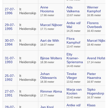
Anne
Ada
Werner
27-07-
It
Hooisma
Valkema
Kamphof
1996
Heidenskip
17.66 meter
13.67 meter
16.95 meter
Antke vd/
Florens
29-07-
It
Marcel Nijboer
Wal
Overbeek
1995
Heidenskip
17.71 meter
14.25 meter
16.43 meter
Flora
30-07-
It
Aart de With
Marcel Nijboe
Kamphof
1994
Heidenskip
18.07 meter
18.40 meter
13.47 meter
Etty
31-07-
It
Bjinse Wolters
Kramer-
Arend Hofste
1993
Heidenskip
Spriensma
18.38 meter
17.14 meter
14.43 meter
Johan
Tineke
Pieter
25-07-
It
Oldewarris
Vlieger
Haanstra
1992
Heidenskip
18.30 meter
13.62 meter
16.97 meter
Marja van
Sipko
27-07-
It
Rimmer Abma
Kooten
Hogendorp
1991
Heidenskip
17.77 meter
13.42 meter
16.37 meter
Antke vd/
Klaas
28-07-
It
Jan Knol