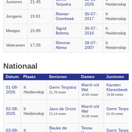
Junioren
21.45
Terpstra
2025
Heidenskip
Reinier
30-07-
It
Jongens
19.81
Overbeek
2017
Heidenskip
Sigrid
30-07-
It
Meisjes
15.85
Bokma
2016
Heidenskip
Rimmer
28-07-
It
Veteranen
17.05
Abma
2007
Heidenskip
Nationaal
Datum
Plaats
Senioren
Dames
Junioren
Marrit v/d
Karsten
01-08-
It
Germ Terpstra
Wal
Klarenbeek
2026
Heidenskip
21.78 meter
16.65 meter
19.86 meter
Marrit v/d
02-08-
It
Jaco de Groot
Germ Terpstr
Wal
2025
Heidenskip
21.14 meter
21.45 meter
16.58 meter
Bauke de
Tessa
03-08-
It
Germ Terpstr