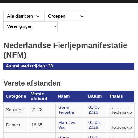
Nederlandse Fierljepmanifestatie
(NFM)
Aantal wedstrijden: 38
Verste afstanden
Verste
Categorie
Naam
Datum
Plaats
afstand
Germ
01-08-
It
Senioren
21.78
Terpstra
2026
Heidenskip
Marrit v/d
01-08-
It
Dames
16.65
Wal
2026
Heidenskip
Germ
02-08-
It