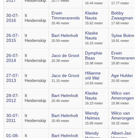
2017
Heidenskip
20.77 meter
16.44 meter
17.77 meter
Erwin
Klaske
Bobby
30-07-
It
Timmerarends
Nauta
Zwaagman
2016
Heidenskip
20.46 meter
15.62 meter
17.68 meter
Klaske
26-07-
It
Bart Helmholt
Sytse Bokma
Nauta
2015
Heidenskip
20.59 meter
18.81 meter
16.15 meter
Dymphie
Erwin
26-07-
It
Jaco de Groot
Baas
Timmerarend
2014
Heidenskip
20.38 meter
15.98 meter
18.80 meter
Hilianne
27-07-
It
Jaco de Groot
Age Hulder
v/d Wal
2013
Heidenskip
21.15 meter
20.05 meter
14.93 meter
Klaske
Wilco van
28-07-
It
Bart Helmholt
Nauta
Amerongen
2012
Heidenskip
20.46 meter
16.23 meter
19.96 meter
Wendy
Wilco van
30-07-
It
Bart Helmholt
Helmes
Amerongen
2011
Heidenskip
20.49 meter
15.99 meter
18.32 meter
Wendy
Albert-Jan
01-08-
It
Bart Helmholt