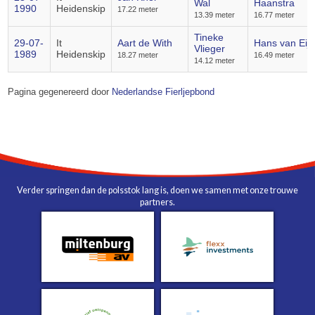
Wal
Haanstra
1990
Heidenskip
17.22 meter
13.39 meter
16.77 meter
Tineke
29-07-
It
Aart de With
Hans van Eijk
Vlieger
1989
Heidenskip
18.27 meter
16.49 meter
14.12 meter
Pagina gegenereerd door
Nederlandse Fierljepbond
Verder springen dan de polsstok lang is, doen we samen met onze trouwe
partners.