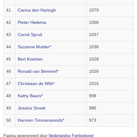
41
Carina den Hartogh
1079
42
Pieter Hielema
1066
43
Corné Spruit
1037
44
Suzanne Mulder*
1036
45
Bert Koetsier
1028
46
Ronald van Bemmel*
1026
47
Christiaan de With*
1016
48
Kathy Baars*
998
49
Jessica Snoek
986
50
Harmen Timmerarends*
973
Pagina gegenereerd door
Nederlandse Fierljepbond