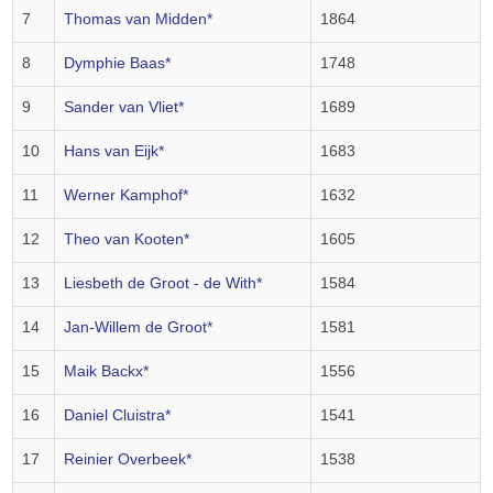
7
Thomas van Midden*
1864
8
Dymphie Baas*
1748
9
Sander van Vliet*
1689
10
Hans van Eijk*
1683
11
Werner Kamphof*
1632
12
Theo van Kooten*
1605
13
Liesbeth de Groot - de With*
1584
14
Jan-Willem de Groot*
1581
15
Maik Backx*
1556
16
Daniel Cluistra*
1541
17
Reinier Overbeek*
1538