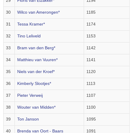
29
Floris van Elzakker*
1194
30
Wilco van Amerongen*
1185
31
Tessa Kramer*
1174
32
Tino Leliveld
1153
33
Bram van den Berg*
1142
34
Matthieu van Vuuren*
1141
35
Niels van der Kroef*
1120
36
Kimberly Slootjes*
1113
37
Pieter Verweij
1107
38
Wouter van Midden*
1100
39
Ton Janson
1095
40
Brenda van Oort - Baars
1091