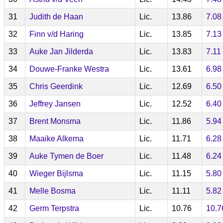
31
Judith de Haan
Lic.
13.86
7.08
32
Finn v/d Haring
Lic.
13.85
7.13
33
Auke Jan Jilderda
Lic.
13.83
7.11
34
Douwe-Franke Westra
Lic.
13.61
6.98
35
Chris Geerdink
Lic.
12.69
6.50
36
Jeffrey Jansen
Lic.
12.52
6.40
37
Brent Monsma
Lic.
11.86
5.94
38
Maaike Alkema
Lic.
11.71
6.28
39
Auke Tymen de Boer
Lic.
11.48
6.24
40
Wieger Bijlsma
Lic.
11.15
5.80
41
Melle Bosma
Lic.
11.11
5.82
42
Germ Terpstra
Lic.
10.76
10.7