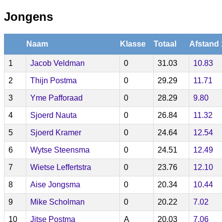
Jongens
Naam
Klasse
Totaal
Afstand 
1
Jacob Veldman
0
31.03
10.83
2
Thijn Postma
0
29.29
11.71
3
Yme Pafforaad
0
28.29
9.80
4
Sjoerd Nauta
0
26.84
11.32
5
Sjoerd Kramer
0
24.64
12.54
6
Wytse Steensma
0
24.51
12.49
7
Wietse Leffertstra
0
23.76
12.10
8
Aise Jongsma
0
20.34
10.44
9
Mike Scholman
0
20.22
7.02
10
Jitse Postma
A
20.03
7.06