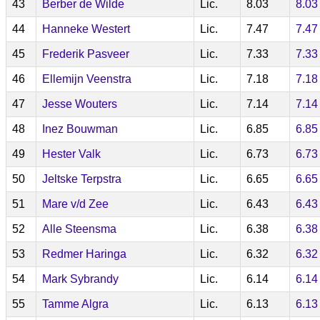
43
Berber de Wilde
Lic.
8.03
8.03
44
Hanneke Westert
Lic.
7.47
7.47
45
Frederik Pasveer
Lic.
7.33
7.33
46
Ellemijn Veenstra
Lic.
7.18
7.18
47
Jesse Wouters
Lic.
7.14
7.14
48
Inez Bouwman
Lic.
6.85
6.85
49
Hester Valk
Lic.
6.73
6.73
50
Jeltske Terpstra
Lic.
6.65
6.65
51
Mare v/d Zee
Lic.
6.43
6.43
52
Alle Steensma
Lic.
6.38
6.38
53
Redmer Haringa
Lic.
6.32
6.32
54
Mark Sybrandy
Lic.
6.14
6.14
55
Tamme Algra
Lic.
6.13
6.13