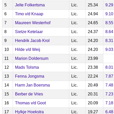
5
Jelte Folkertsma
Lic.
25.34
9.29
6
Timo v/d Knaap
Lic.
24.94
9.10
7
Maureen Westerhof
Lic.
24.65
8.55
8
Sietze Ketelaar
Lic.
24.37
8.64
9
Hendrik Jacob Krol
Lic.
24.20
8.31
10
Hilde v/d Weij
Lic.
24.20
9.03
11
Marion Doldersum
Lic.
23.99
12
Mads Tolsma
Lic.
23.38
8.01
13
Fenna Jongsma
Lic.
22.24
7.87
14
Harm Jan Boersma
Lic.
20.49
7.48
15
Berber de Vries
Lic.
20.31
7.23
16
Thomas v/d Goot
Lic.
20.09
7.18
17
Hylkje Hoekstra
Lic.
19.27
6.48