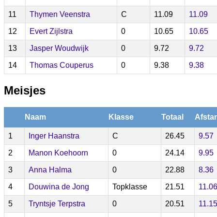
11
Thymen Veenstra
C
11.09
11.09
12
Evert Zijlstra
0
10.65
10.65
13
Jasper Woudwijk
0
9.72
9.72
14
Thomas Couperus
0
9.38
9.38
Meisjes
Naam
Klasse
Totaal
Afsta
1
Inger Haanstra
C
26.45
9.57
2
Manon Koehoorn
0
24.14
9.95
3
Anna Halma
0
22.88
8.36
4
Douwina de Jong
Topklasse
21.51
11.0
5
Tryntsje Terpstra
0
20.51
11.1