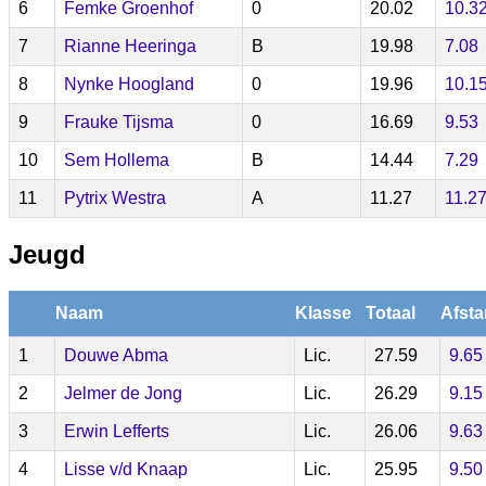
6
Femke Groenhof
0
20.02
10.3
7
Rianne Heeringa
B
19.98
7.08
8
Nynke Hoogland
0
19.96
10.1
9
Frauke Tijsma
0
16.69
9.53
10
Sem Hollema
B
14.44
7.29
11
Pytrix Westra
A
11.27
11.2
Jeugd
Naam
Klasse
Totaal
Afsta
1
Douwe Abma
Lic.
27.59
9.65
2
Jelmer de Jong
Lic.
26.29
9.15
3
Erwin Lefferts
Lic.
26.06
9.63
4
Lisse v/d Knaap
Lic.
25.95
9.50