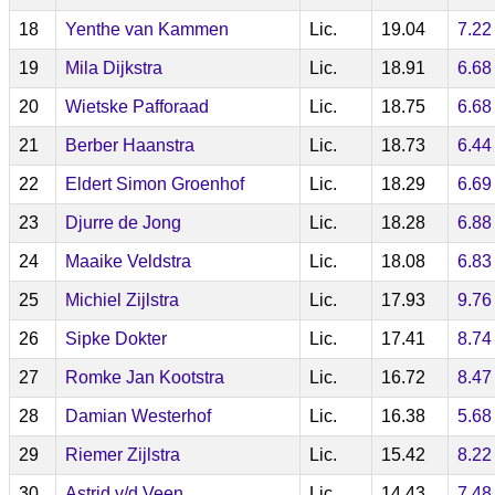
18
Yenthe van Kammen
Lic.
19.04
7.22
19
Mila Dijkstra
Lic.
18.91
6.68
20
Wietske Pafforaad
Lic.
18.75
6.68
21
Berber Haanstra
Lic.
18.73
6.44
22
Eldert Simon Groenhof
Lic.
18.29
6.69
23
Djurre de Jong
Lic.
18.28
6.88
24
Maaike Veldstra
Lic.
18.08
6.83
25
Michiel Zijlstra
Lic.
17.93
9.76
26
Sipke Dokter
Lic.
17.41
8.74
27
Romke Jan Kootstra
Lic.
16.72
8.47
28
Damian Westerhof
Lic.
16.38
5.68
29
Riemer Zijlstra
Lic.
15.42
8.22
30
Astrid v/d Veen
Lic.
14.43
7.48