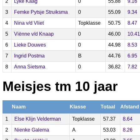
2
Lyke Kaag
0
55.88
9.16
3
Femke Pytsje Struiksma
0
55.09
9.34
4
Nina v/d Vliet
Topklasse
50.75
8.47
5
Viënne v/d Knaap
0
46.00
10.41
6
Lieke Douwes
0
44.98
8.53
7
Ingrid Postma
B
44.76
6.95
8
Anna Sietsma
0
36.82
7.82
Meisjes tm 10 jaar
Naam
Klasse
Totaal
Afstand
1
Else Klijn Velderman
Topklasse
57.37
8.64
2
Nienke Galema
A
53.03
8.26