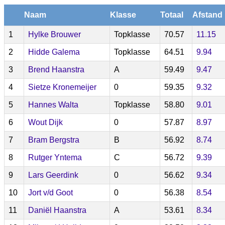
Naam
Klasse
Totaal
Afstand 
1
Hylke Brouwer
Topklasse
70.57
11.15
2
Hidde Galema
Topklasse
64.51
9.94
3
Brend Haanstra
A
59.49
9.47
4
Sietze Kronemeijer
0
59.35
9.32
5
Hannes Walta
Topklasse
58.80
9.01
6
Wout Dijk
0
57.87
8.97
7
Bram Bergstra
B
56.92
8.74
8
Rutger Yntema
C
56.72
9.39
9
Lars Geerdink
0
56.62
9.34
10
Jort v/d Goot
0
56.38
8.54
11
Daniël Haanstra
A
53.61
8.34