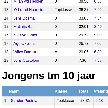
12
Milan v/d Heijden
0
38.50
8.33
13
Ysbrand Haanstra
Topklasse
36.37
7.92
14
Jens Bosma
0
33.85
7.34
15
Matthijs Baar
0
32.01
8.40
16
Nick van Wier
0
29.72
9.00
17
Age Okkema
0
26.77
7.03
18
Wilco Damstra
A
20.05
6.80
19
Jens Castelein
0
7.36
7.36
Jongens tm 10 jaar
Naam
Klasse
Totaal
Afstand
1
Sander Postma
Topklasse
58.31
9.18