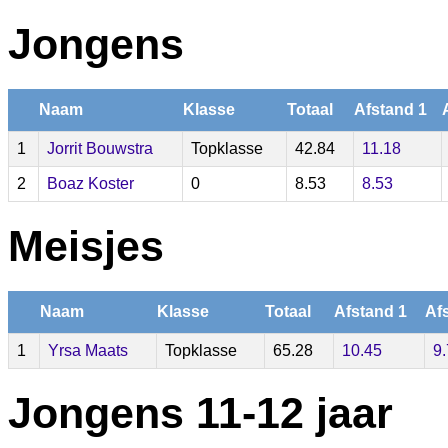
Jongens
Naam
Klasse
Totaal
Afstand 1
1
Jorrit Bouwstra
Topklasse
42.84
11.18
2
Boaz Koster
0
8.53
8.53
Meisjes
Naam
Klasse
Totaal
Afstand 1
Af
1
Yrsa Maats
Topklasse
65.28
10.45
9
Jongens 11-12 jaar