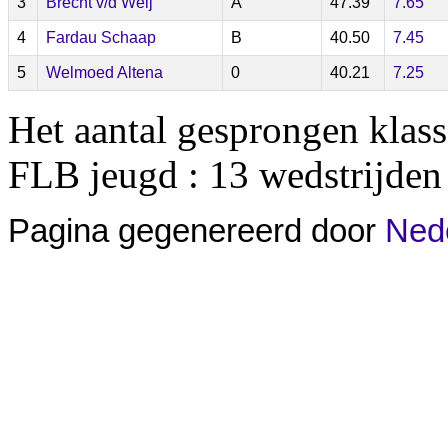
3
Brecht v/d Weij
A
47.39
7.65
4
Fardau Schaap
B
40.50
7.45
5
Welmoed Altena
0
40.21
7.25
Het aantal gesprongen klas
FLB jeugd : 13 wedstrijden
Pagina gegenereerd door
Nede