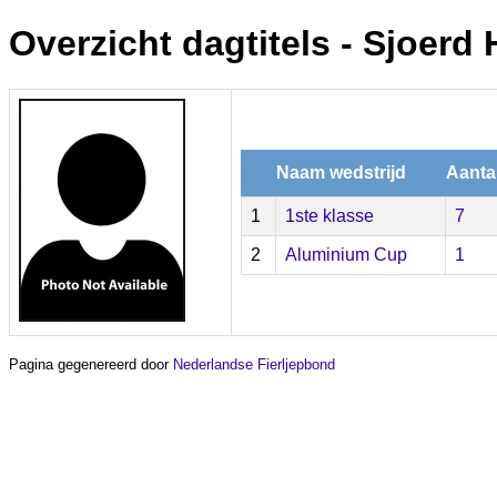
Overzicht dagtitels - Sjoer
Naam wedstrijd
Aantal
1
1ste klasse
7
2
Aluminium Cup
1
Pagina gegenereerd door
Nederlandse Fierljepbond