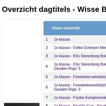
Overzicht dagtitels - Wisse 
Naam wedstrijd
1
1e klasse
2
1e klasse - Eelke Scherjon Me
3
1e klasse - Ello Sterenborg Bo
1e klasse - Ello Sterenborg Bok
4
Gouden Rige: 5
5
1e klasse - Feestwike-wedstrij
1e klasse - Feestwikewedstrijd 
6
Gouden Rige: 3
7
1e klasse - Fryske Kampioens
8
1e klasse - Fryslân Cup - Gou