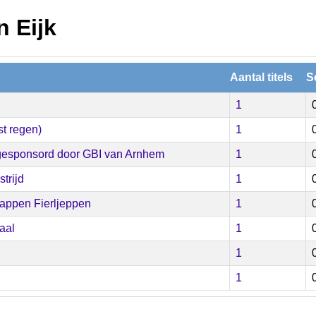
n Eijk
Aantal titels
S
1
t regen)
1
esponsord door GBI van Arnhem
1
trijd
1
ppen Fierljeppen
1
aal
1
1
1