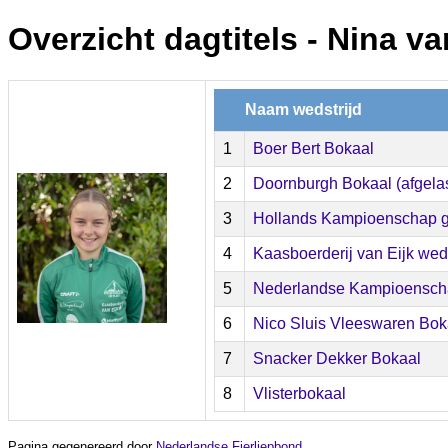
Overzicht dagtitels - Nina va
Naam wedstrijd
1
Boer Bert Bokaal
2
Doornburgh Bokaal (afgelas
3
Hollands Kampioenschap g
4
Kaasboerderij van Eijk weds
5
Nederlandse Kampioenscha
6
Nico Sluis Vleeswaren Bok
7
Snacker Dekker Bokaal
8
Vlisterbokaal
Pagina gegenereerd door
Nederlandse Fierljepbond