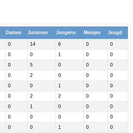
Dames
Junioren
Jongens
Meisjes
Jeugd
0
14
6
0
0
0
0
1
0
0
0
5
0
0
0
0
2
0
0
0
0
0
1
0
0
0
2
2
0
0
0
1
0
0
0
0
0
0
0
0
0
0
1
0
0