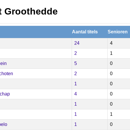
rt Groothedde
Aantal titels
Senioren
24
4
2
1
ein
5
0
choten
2
0
1
0
schap
4
0
1
0
1
1
elo
1
0