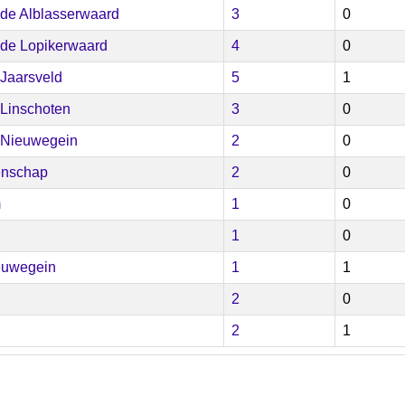
de Alblasserwaard
3
0
de Lopikerwaard
4
0
Jaarsveld
5
1
Linschoten
3
0
 Nieuwegein
2
0
enschap
2
0
m
1
0
1
0
euwegein
1
1
2
0
2
1