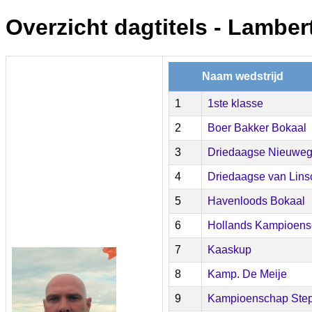
Overzicht dagtitels - Lambe
Naam wedstrijd
1
1ste klasse
2
Boer Bakker Bokaal
3
Driedaagse Nieuweg
4
Driedaagse van Lins
5
Havenloods Bokaal
6
Hollands Kampioen
7
Kaaskup
8
Kamp. De Meije
9
Kampioenschap Step