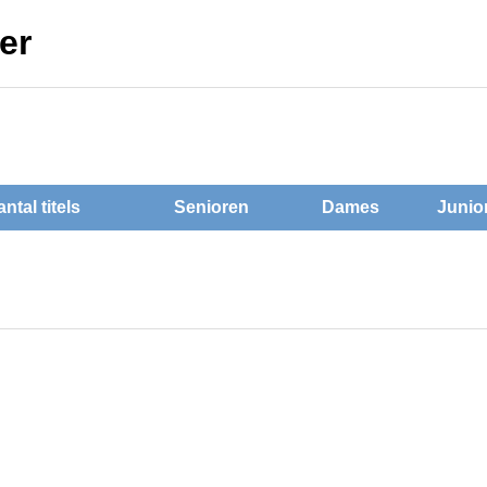
jer
ntal titels
Senioren
Dames
Junio