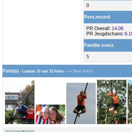
0
Pers.record
PR Overall:
14.06
PR Jeugdschans:
6.1
Familie overz.
5
Foto(s)
- Laatste 10 van 33 fotos -
>> Meer foto's