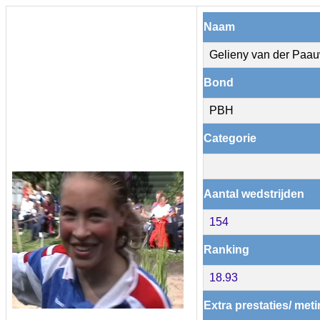
Naam
Gelieny van der Paa
Bond
PBH
Categorie
Aantal wedstrijden
154
Ranking
18.93
Extra prestaties/ met