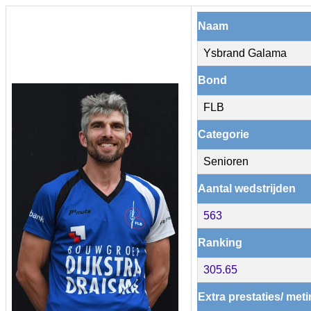
Naam
Ysbrand Galama
Bond
FLB
Categorie
Senioren
Aantal wedstrijden
563
Ranking
305.65
Extra prestaties/ met