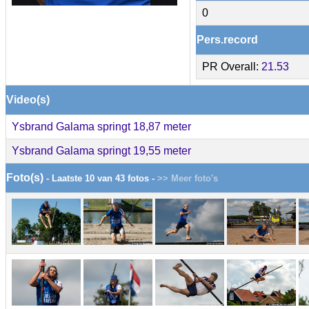
0
Pers.record
PR Overall:
21.53
Video(s)
Ysbrand Galama springt 18,87 meter
Ysbrand Galama springt 19,55 meter
Foto(s)
- Laatste 10 van 43 fotos -
>> Meer foto's