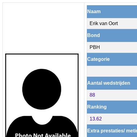
Naam
Erik van Oort
Bond
PBH
Categorie
Aantal wedstrijden
88
Ranking
13.62
Extra prestaties/ met