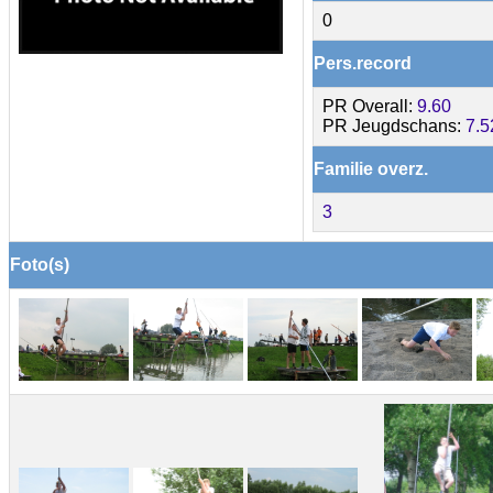
0
Pers.record
PR Overall:
9.60
PR Jeugdschans:
7.5
Familie overz.
3
Foto(s)