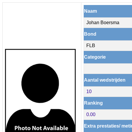
Naam
Johan Boersma
Bond
FLB
Categorie
Aantal wedstrijden
10
Ranking
0.00
Extra prestaties/ met