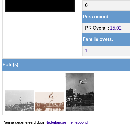
0
Pers.record
PR Overall:
15.02
Familie overz.
1
Foto(s)
Pagina gegenereerd door
Nederlandse Fierljepbond