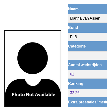
Naam
Martha van Assen
Bond
FLB
Categorie
Aantal wedstrijden
62
Ranking
32.26
Extra prestaties/ met