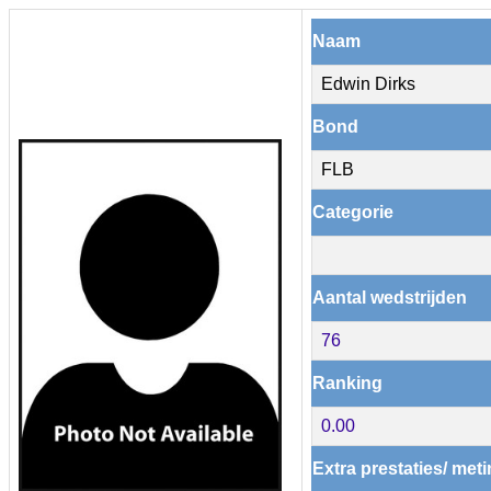
Naam
Edwin Dirks
Bond
FLB
Categorie
Aantal wedstrijden
76
Ranking
0.00
Extra prestaties/ met