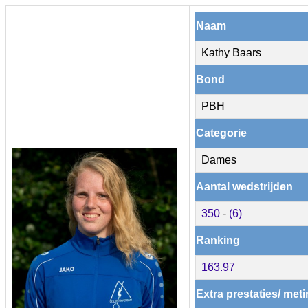
Naam
Kathy Baars
Bond
PBH
Categorie
Dames
Aantal wedstrijden
350
-
(6)
Ranking
163.97
Extra prestaties/ met