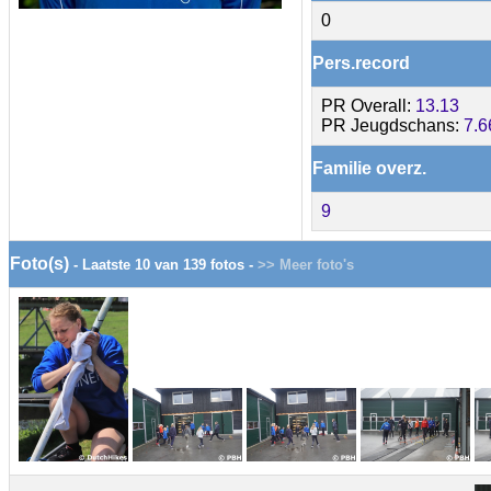
0
Pers.record
PR Overall:
13.13
PR Jeugdschans:
7.6
Familie overz.
9
Foto(s)
- Laatste 10 van 139 fotos -
>> Meer foto's