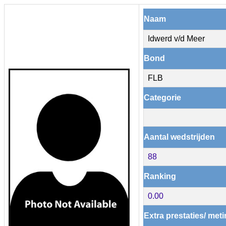
Naam
Idwerd v/d Meer
Bond
FLB
Categorie
Aantal wedstrijden
88
Ranking
0.00
Extra prestaties/ met