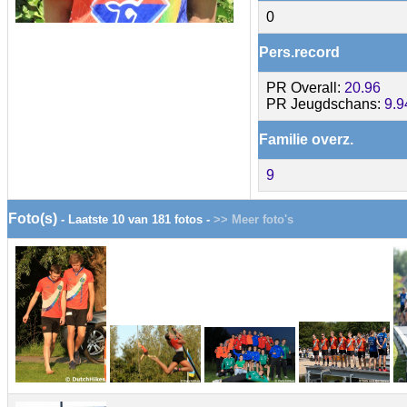
0
Pers.record
PR Overall:
20.96
PR Jeugdschans:
9.9
Familie overz.
9
Foto(s)
- Laatste 10 van 181 fotos -
>> Meer foto's