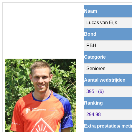
Naam
Lucas van Eijk
Bond
PBH
Categorie
Senioren
Aantal wedstrijden
395
-
(6)
Ranking
294.98
Extra prestaties/ met