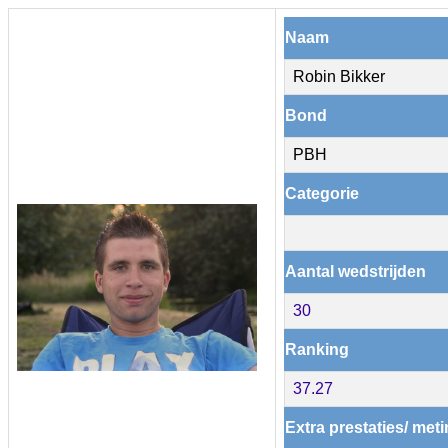
Naam
Robin Bikker
Bond
PBH
Categorie
Aantal wedstrijden
30
Ranking
37.27
Extra prestaties/ met