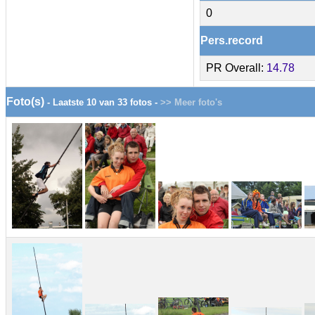
0
Pers.record
PR Overall:
14.78
Foto(s)
- Laatste 10 van 33 fotos -
>> Meer foto's