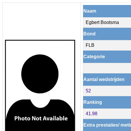
Naam
Egbert Bootsma
Bond
FLB
Categorie
Aantal wedstrijden
52
Ranking
41.98
Extra prestaties/ met