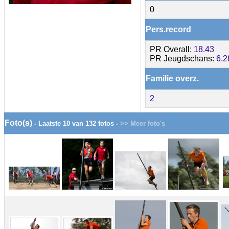
0
Pers.record
PR Overall:
18.43
PR Jeugdschans:
6.2
Familie overz.
2
Foto(s)
- Laatste 10 van 132 fotos -
>> Meer foto's