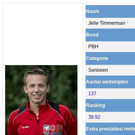
Naam
Jelle Timmerman
Bond
PBH
Categorie
Senioren
Aantal wedstrijden
137
Ranking
39.92
Extra prestaties/ met