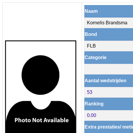
Naam
Kornelis Brandsma
Bond
FLB
Categorie
Aantal wedstrijden
53
Ranking
0.00
Extra prestaties/ met