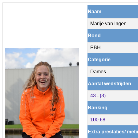
Naam
Marije van Ingen
Bond
PBH
Categorie
Dames
Aantal wedstrijden
43
-
(3)
Ranking
100.68
Extra prestaties/ met