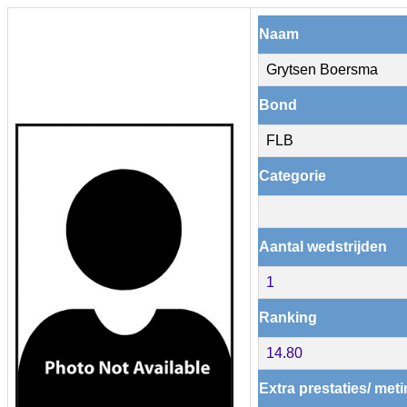
Naam
Grytsen Boersma
Bond
FLB
Categorie
Aantal wedstrijden
1
Ranking
14.80
Extra prestaties/ met