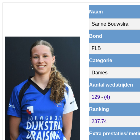
Naam
Sanne Bouwstra
Bond
FLB
Categorie
Dames
Aantal wedstrijden
129
-
(4)
Ranking
237.74
Extra prestaties/ met