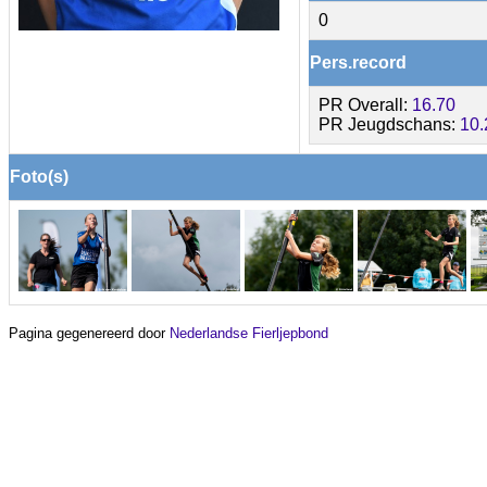
0
Pers.record
PR Overall:
16.70
PR Jeugdschans:
10.
Foto(s)
Pagina gegenereerd door
Nederlandse Fierljepbond