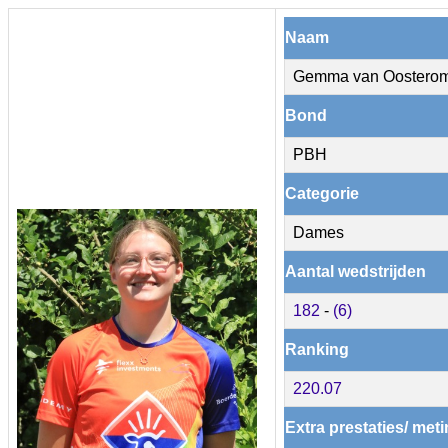
Naam
Gemma van Oostero
Bond
PBH
Categorie
Dames
Aantal wedstrijden
182
-
(6)
Ranking
220.07
Extra prestaties/ met