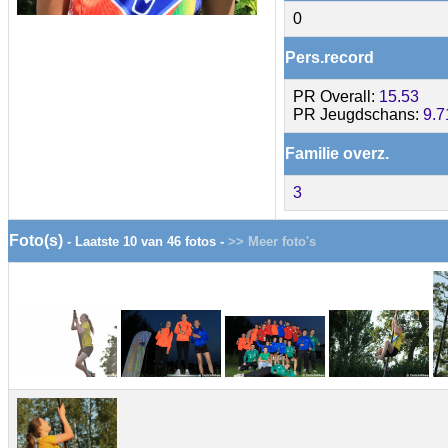
0
Pers.record
PR Overall:
15.53
PR Jeugdschans:
9.7
Familie overz.
3
Foto(s)
- Laatste 10 van 46 fotos -
>> Meer foto's