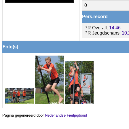
0
Pers.record
PR Overall:
14.46
PR Jeugdschans:
10.
Foto(s)
Pagina gegenereerd door
Nederlandse Fierljepbond