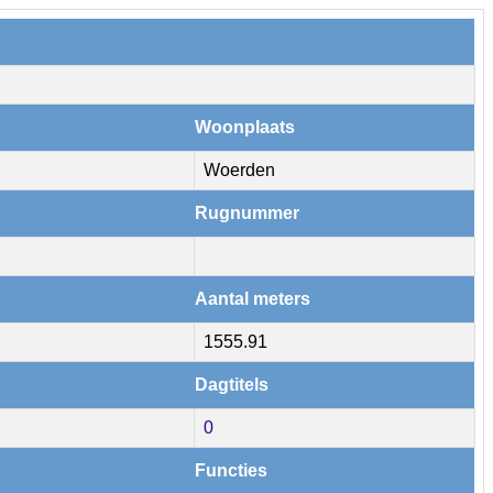
Woonplaats
Woerden
Rugnummer
Aantal meters
1555.91
Dagtitels
0
Functies