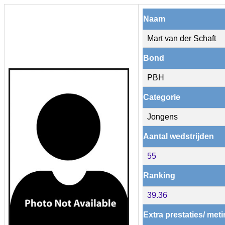
Naam
Mart van der Schaft
Bond
PBH
Categorie
Jongens
Aantal wedstrijden
55
Ranking
39.36
Extra prestaties/ met