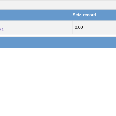
Seiz. record
0.00
21