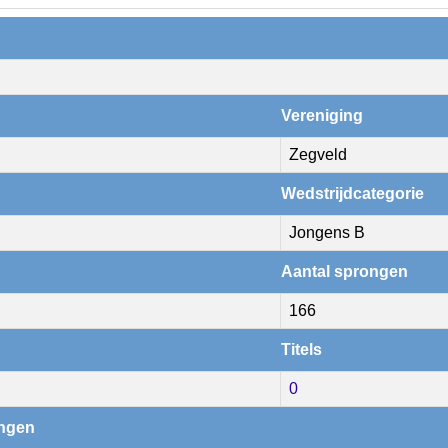
Vereniging
Zegveld
Wedstrijdcategorie
Jongens B
Aantal sprongen
166
Titels
0
ingen