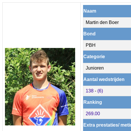
Naam
Martin den Boer
Bond
PBH
Categorie
Junioren
Aantal wedstrijden
138
-
(6)
Ranking
269.00
Extra prestaties/ met