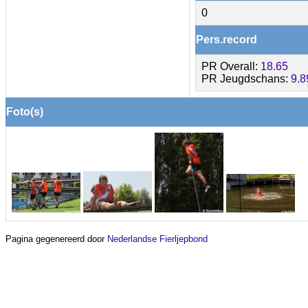
0
Pers.record
PR Overall:
18.65
PR Jeugdschans:
9.8
Foto(s)
Pagina gegenereerd door
Nederlandse Fierljepbond