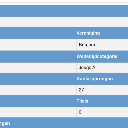
Vereniging
Burgum
Wedstrijdcategorie
Jeugd A
Aantal sprongen
27
Titels
0
ingen