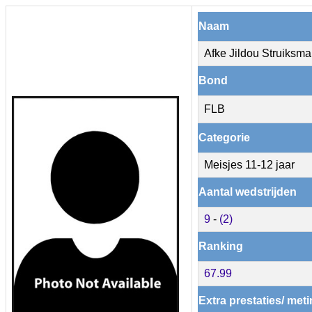
Naam
Afke Jildou Struiksma
Bond
FLB
Categorie
Meisjes 11-12 jaar
Aantal wedstrijden
9
-
(2)
Ranking
67.99
Extra prestaties/ met