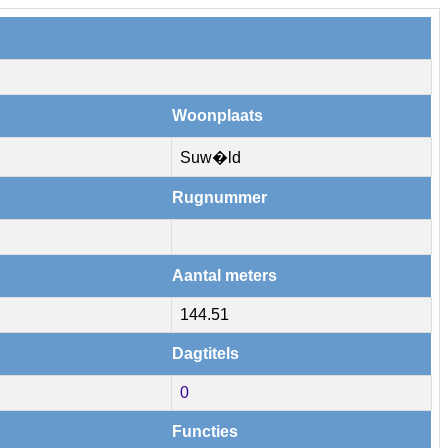
Woonplaats
Suw�ld
Rugnummer
Aantal meters
144.51
Dagtitels
0
Functies