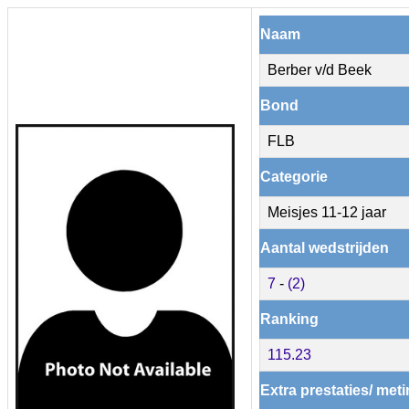
Naam
Berber v/d Beek
Bond
FLB
Categorie
Meisjes 11-12 jaar
Aantal wedstrijden
7
-
(2)
Ranking
115.23
Extra prestaties/ met