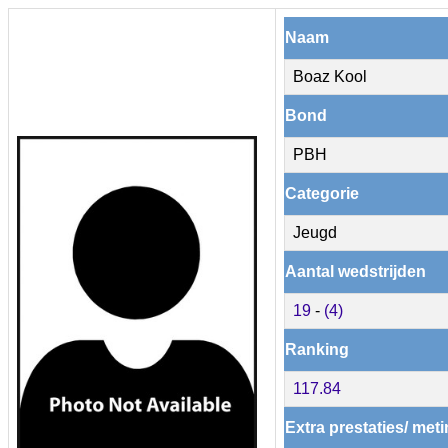
Naam
Boaz Kool
Bond
PBH
Categorie
Jeugd
Aantal wedstrijden
19
-
(4)
Ranking
117.84
Extra prestaties/ met