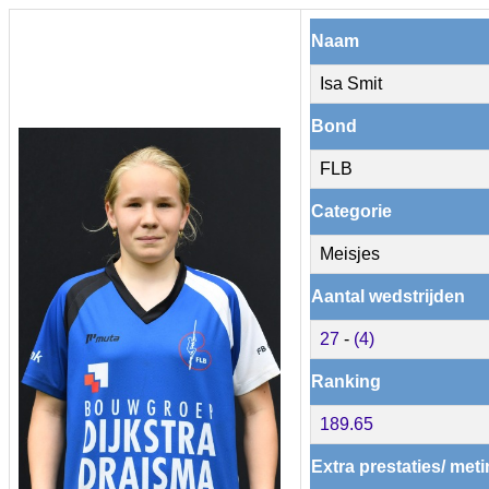
Naam
Isa Smit
Bond
FLB
Categorie
Meisjes
Aantal wedstrijden
27
-
(4)
Ranking
189.65
Extra prestaties/ met