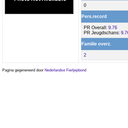
0
Pers.record
PR Overall:
9.76
PR Jeugdschans:
9.7
Familie overz.
2
Pagina gegenereerd door
Nederlandse Fierljepbond