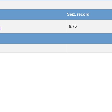
Seiz. record
9.76
6