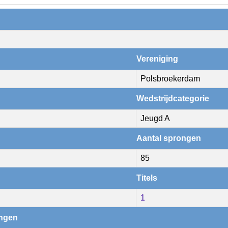
Vereniging
Polsbroekerdam
Wedstrijdcategorie
Jeugd A
Aantal sprongen
85
Titels
1
ingen