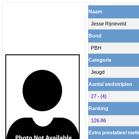
Naam
Jesse Rijneveld
Bond
PBH
Categorie
Jeugd
Aantal wedstrijden
27
-
(4)
Ranking
126.86
Extra prestaties/ met