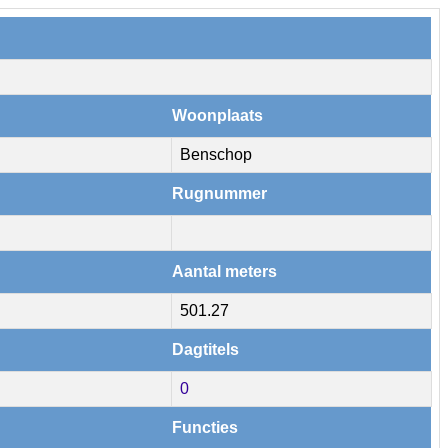
Woonplaats
Benschop
Rugnummer
Aantal meters
501.27
Dagtitels
0
Functies