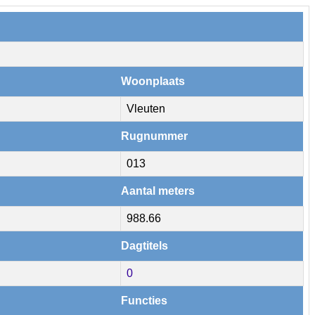
Woonplaats
Vleuten
Rugnummer
013
Aantal meters
988.66
Dagtitels
0
Functies