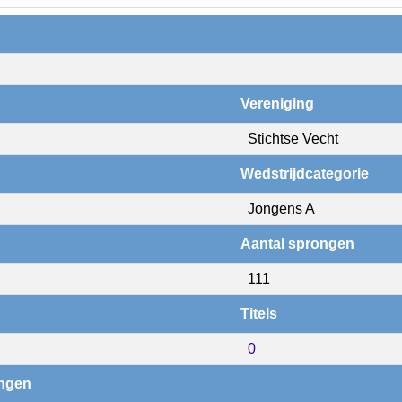
Vereniging
Stichtse Vecht
Wedstrijdcategorie
Jongens A
Aantal sprongen
111
Titels
0
ingen