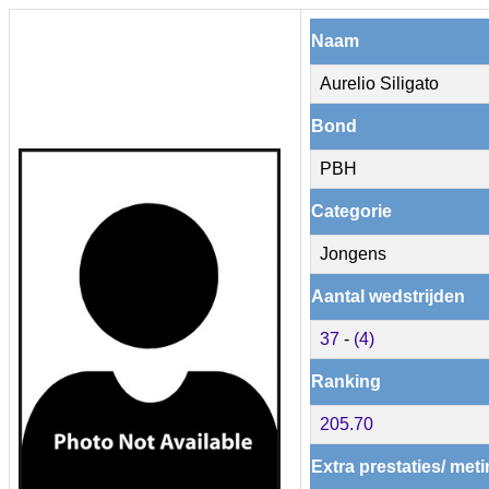
Naam
Aurelio Siligato
Bond
PBH
Categorie
Jongens
Aantal wedstrijden
37
-
(4)
Ranking
205.70
Extra prestaties/ met