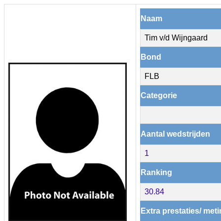
Naam
Tim v/d Wijngaard
Bond
FLB
Categorie
Aantal wedstrijden
1
Ranking
30.84
Extra prestaties/ met