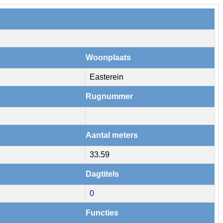
Woonplaats
Easterein
Rugnummer
Aantal meters
33.59
Dagtitels
0
Functies