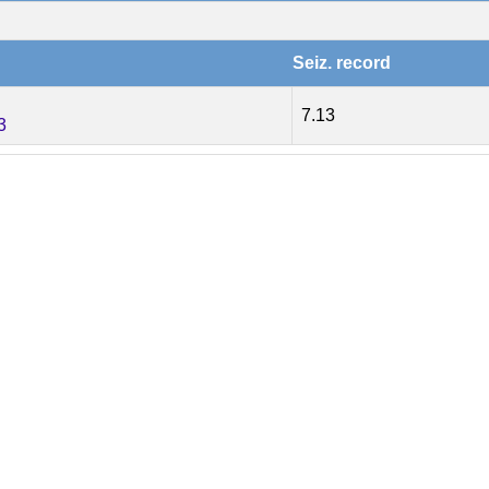
Seiz. record
7.13
3