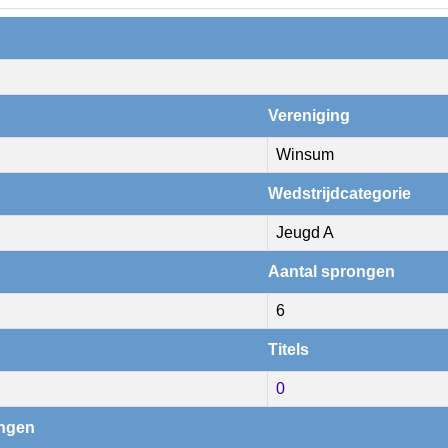
Vereniging
Winsum
Wedstrijdcategorie
Jeugd A
Aantal sprongen
6
Titels
0
ingen