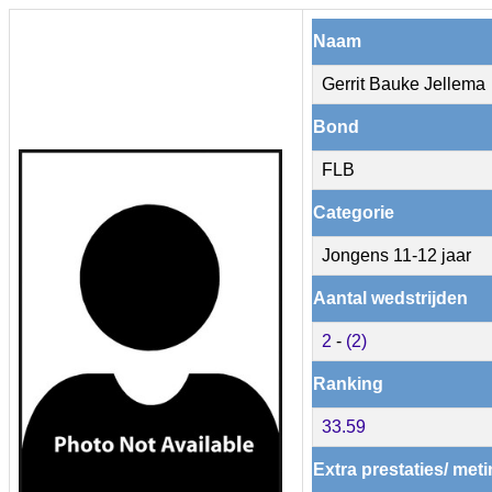
Naam
Gerrit Bauke Jellema
Bond
FLB
Categorie
Jongens 11-12 jaar
Aantal wedstrijden
2
-
(2)
Ranking
33.59
Extra prestaties/ met