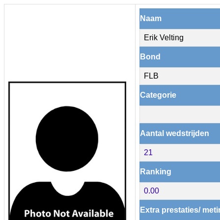
Naam
Erik Velting
Bond
FLB
Categorie
Aantal wedstrijden
21
Ranking
0.00
Extra prestaties/ met