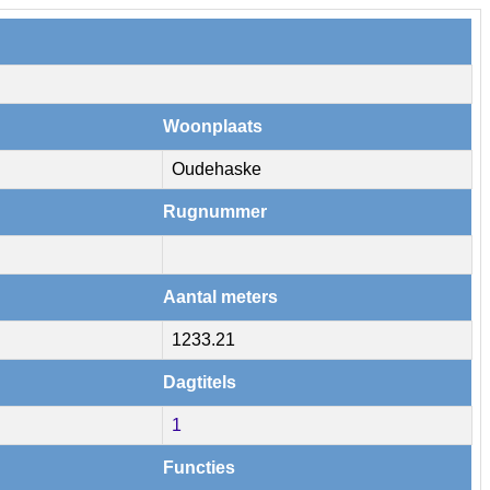
Woonplaats
Oudehaske
Rugnummer
Aantal meters
1233.21
Dagtitels
1
Functies