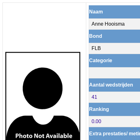
Naam
Anne Hooisma
Bond
FLB
Categorie
Aantal wedstrijden
41
Ranking
0.00
Extra prestaties/ met