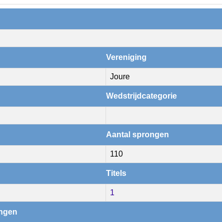
Vereniging
Joure
Wedstrijdcategorie
Aantal sprongen
110
Titels
1
ingen