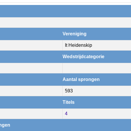
Vereniging
It Heidenskip
Wedstrijdcategorie
Aantal sprongen
593
Titels
4
ingen