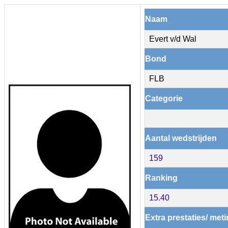
Naam
Evert v/d Wal
Bond
FLB
Categorie
Aantal wedstrijden
159
Ranking
15.40
Extra prestaties/ met