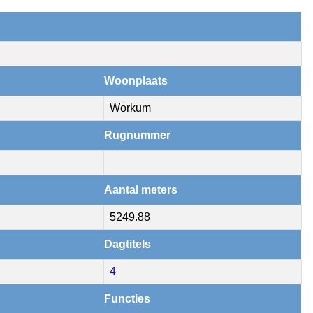
Woonplaats
Workum
Rugnummer
Aantal meters
5249.88
Dagtitels
4
Functies