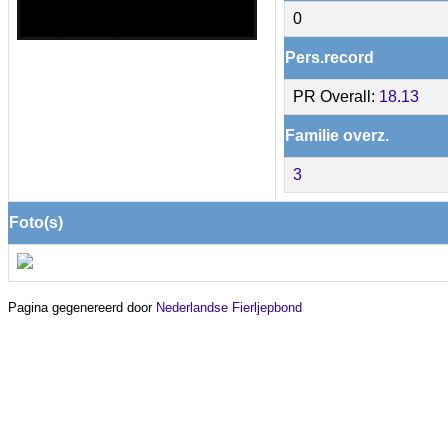
0
Pers.record
PR Overall:
18.13
Familie overz.
3
Foto(s)
Pagina gegenereerd door
Nederlandse Fierljepbond