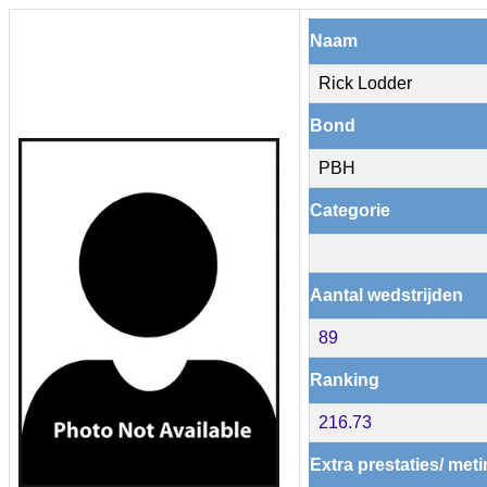
Naam
Rick Lodder
Bond
PBH
Categorie
Aantal wedstrijden
89
Ranking
216.73
Extra prestaties/ met