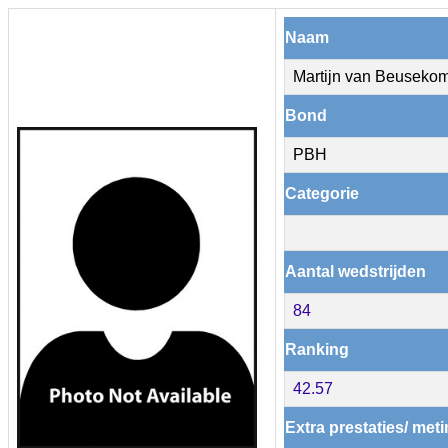
Naam
Martijn van Beuseko
Bond
PBH
Categorie
Aantal wedstrijden
84
Ranking
42.57
Extra prestaties/ met