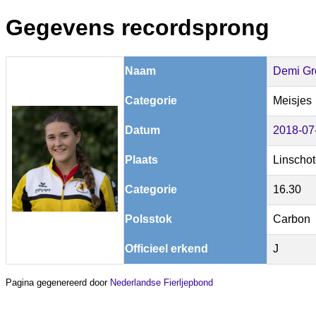
Gegevens recordsprong
Naam
Demi Gr
Categorie
Meisjes
Datum
2018-07
Plaats
Linscho
Categorie
16.30
Polsstok
Carbon
Officieel erkend
J
Pagina gegenereerd door
Nederlandse Fierljepbond