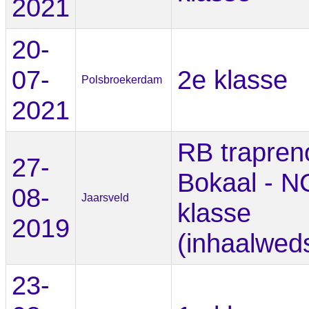
2021
20-
07-
2e klasse
Polsbroekerdam
2021
RB trapren
27-
Bokaal - N
08-
Jaarsveld
klasse
2019
(inhaalweds
23-