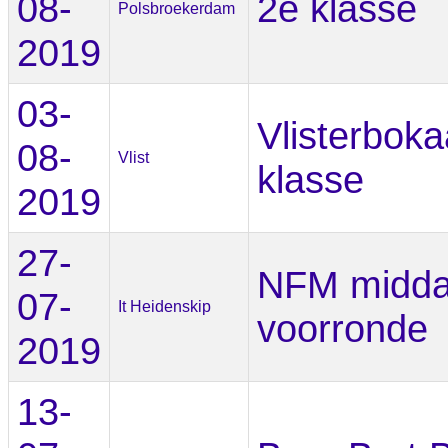
08-
2e klasse
Polsbroekerdam
2019
03-
Vlisterboka
08-
Vlist
klasse
2019
27-
NFM midd
07-
It Heidenskip
voorronde
2019
13-