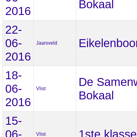
Bokaal
2016
22-
06-
Eikelenbo
Jaarsveld
2016
18-
De Samenw
06-
Vlist
Bokaal
2016
15-
06-
1ste klasse
Vlist