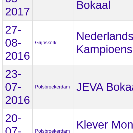
Bokaal
2017
27-
Nederland
08-
Grijpskerk
Kampioens
2016
23-
07-
JEVA Boka
Polsbroekerdam
2016
20-
Klever Mon
07-
Polsbroekerdam