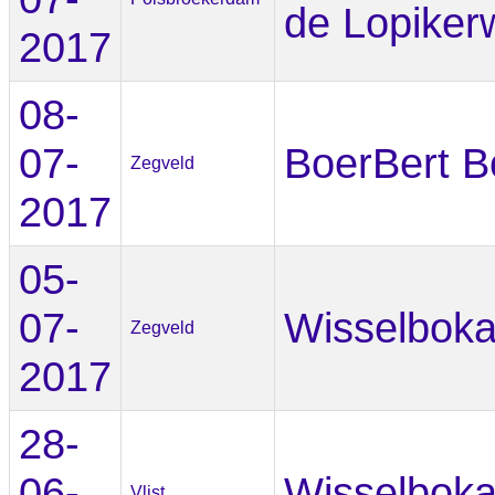
de Lopiker
2017
08-
07-
BoerBert B
Zegveld
2017
05-
07-
Wisselboka
Zegveld
2017
28-
06-
Wisselboka
Vlist