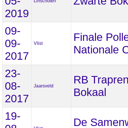
05-
Zwarte Bok
Linschoten
2019
09-
Finale Poll
09-
Vlist
Nationale 
2017
23-
RB Trapren
08-
Jaarsveld
Bokaal
2017
19-
De Samenw