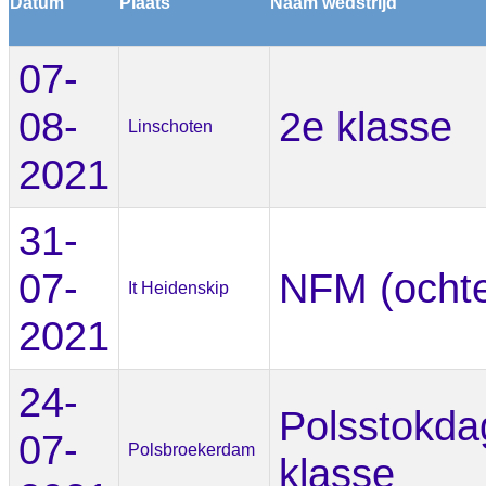
Datum
Plaats
Naam wedstrijd
07-
08-
2e klasse
Linschoten
2021
31-
07-
NFM (ocht
It Heidenskip
2021
24-
Polsstokda
07-
Polsbroekerdam
klasse