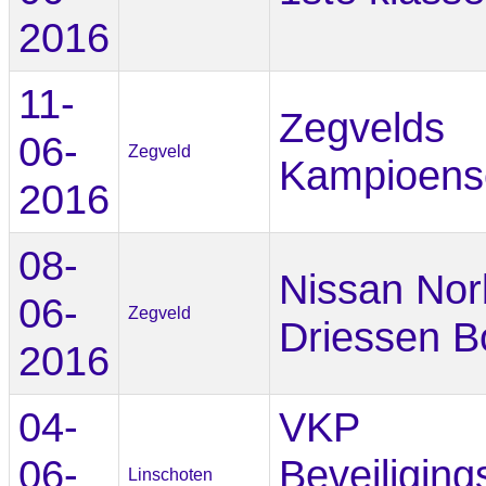
2016
11-
Zegvelds
06-
Zegveld
Kampioens
2016
08-
Nissan Nor
06-
Zegveld
Driessen B
2016
04-
VKP
06-
Beveiliging
Linschoten