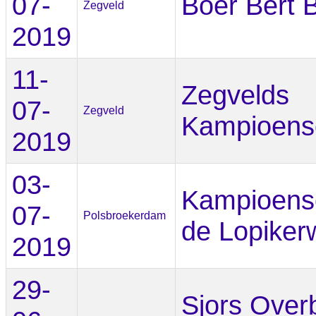
07-
Boer Bert 
Zegveld
2019
11-
Zegvelds
07-
Zegveld
Kampioens
2019
03-
Kampioens
07-
Polsbroekerdam
de Lopiker
2019
29-
Sjors Over