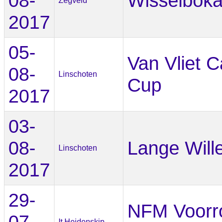
08-
Wisselboka
Zegveld
2017
05-
Van Vliet 
08-
Linschoten
Cup
2017
03-
08-
Lange Will
Linschoten
2017
29-
NFM Voorr
07-
It Heidenskip