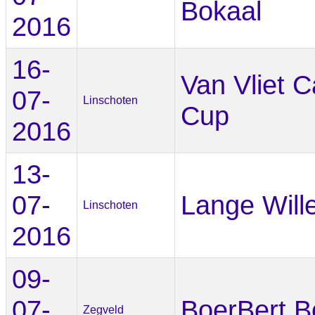
Bokaal
2016
16-
Van Vliet 
07-
Linschoten
Cup
2016
13-
07-
Lange Will
Linschoten
2016
09-
07-
BoerBert B
Zegveld