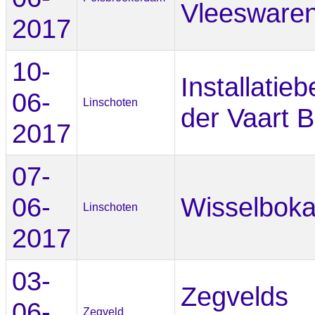
Vleeswaren
2017
10-
Installatieb
06-
Linschoten
der Vaart 
2017
07-
06-
Wisselboka
Linschoten
2017
03-
Zegvelds
06-
Zegveld