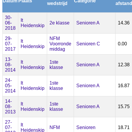
Datum
Plaats
Categorie
wedstrijd
afstan
30-
It
06-
2e klasse
Senioren A
14.36
Heidenskip
2018
29-
NFM
It
07-
Voorronde
Senioren C
0.00
Heidenskip
2017
middag
13-
It
1ste
08-
Senioren A
12.38
Heidenskip
klasse
2014
24-
It
1ste
05-
Senioren A
16.87
Heidenskip
klasse
2014
14-
It
1ste
08-
Senioren A
15.75
Heidenskip
klasse
2013
27-
It
07-
NFM
Senioren
18.71
Heidenskip