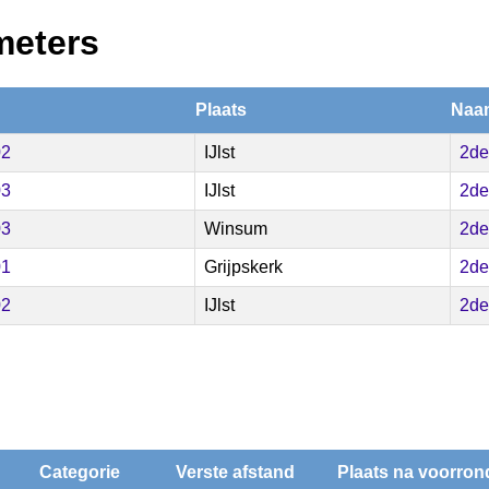
meters
Plaats
Naam
02
IJlst
2de
03
IJlst
2de
03
Winsum
2de
01
Grijpskerk
2de
02
IJlst
2de
Categorie
Verste afstand
Plaats na voorron