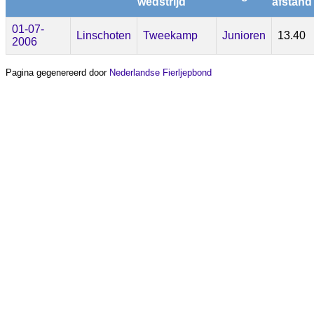
wedstrijd
afstand
01-07-
Linschoten
Tweekamp
Junioren
13.40
2006
Pagina gegenereerd door
Nederlandse Fierljepbond