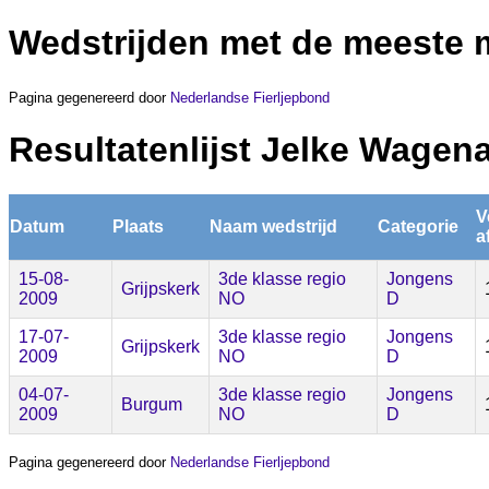
Wedstrijden met de meeste 
Pagina gegenereerd door
Nederlandse Fierljepbond
Resultatenlijst Jelke Wagen
V
Datum
Plaats
Naam wedstrijd
Categorie
a
15-08-
3de klasse regio
Jongens
Grijpskerk
2009
NO
D
17-07-
3de klasse regio
Jongens
Grijpskerk
2009
NO
D
04-07-
3de klasse regio
Jongens
Burgum
2009
NO
D
Pagina gegenereerd door
Nederlandse Fierljepbond